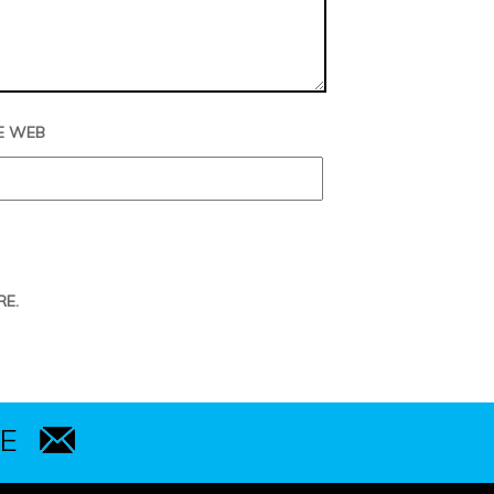
E WEB
RE.
E