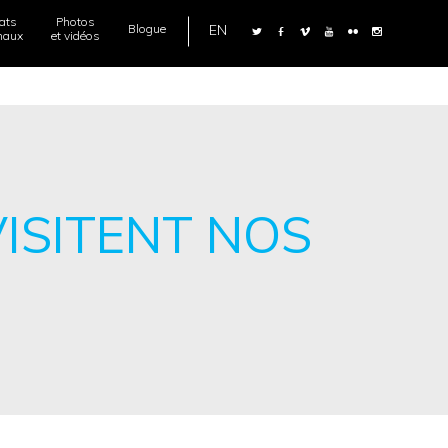
iats
Photos
EN
Blogue
onaux
et vidéos
VISITENT NOS