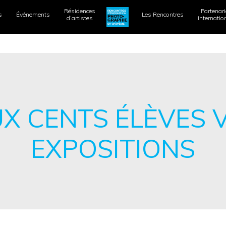
Résidences
Partenar
s
Événements
Les Rencontres
d’artistes
internati
X CENTS ÉLÈVES 
EXPOSITIONS